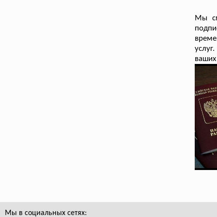
Мы см
подпи
време
услуг
ваших
Мы в социальных сетях: