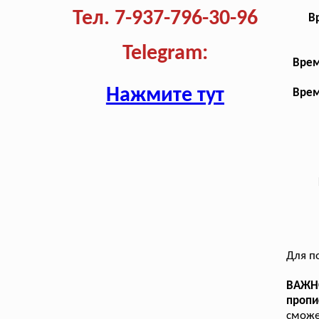
Тел. 7-937-796-30-96
В
Telegram:
Врем
Нажмите тут
Врем
Для п
ВАЖНО
пропи
сможе