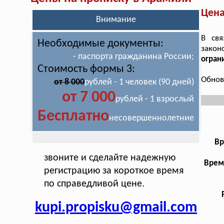
Цена
Внимание
В свя
Необходимые документы:
закон
- паспорта гражданина России;
огран
Стоимость формы 3:
Обнов
от 8 000
рублей - 1 человек (90 дней)
от 7 000
рублей - 1 взрослый
Бесплатно
несовершеннолетние
Вр
звоните и сделайте надежную
Врем
регистрацию за короткое время
по справедливой цене.
kupi.propisku@gmail.com